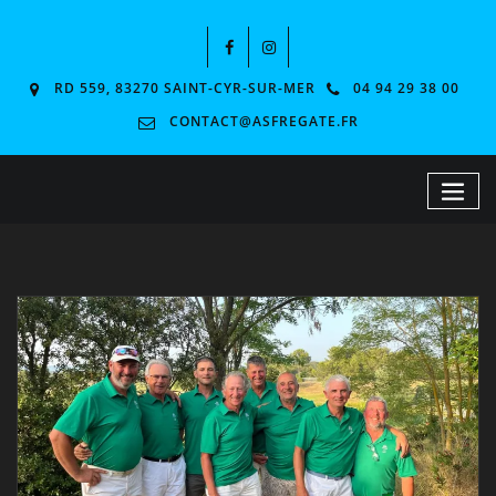
RD 559, 83270 SAINT-CYR-SUR-MER
04 94 29 38 00
CONTACT@ASFREGATE.FR