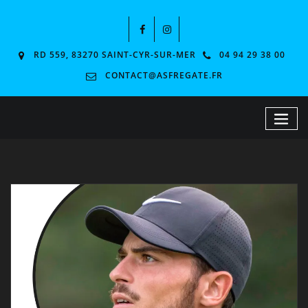
RD 559, 83270 SAINT-CYR-SUR-MER
04 94 29 38 00
CONTACT@ASFREGATE.FR