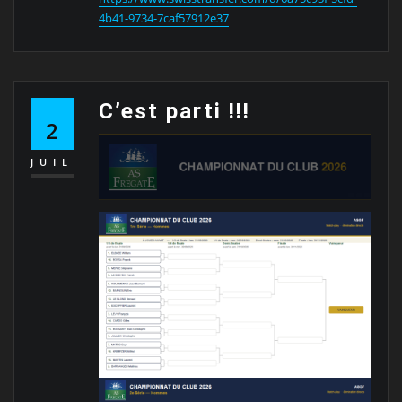
4b41-9734-7caf57912e37
C’est parti !!!
2
JUIL