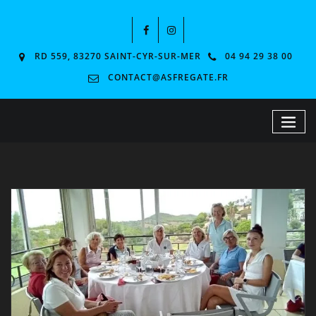
RD 559, 83270 SAINT-CYR-SUR-MER
04 94 29 38 00
CONTACT@ASFREGATE.FR