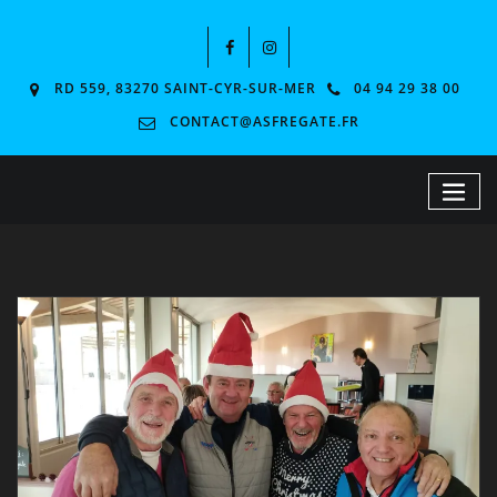
RD 559, 83270 SAINT-CYR-SUR-MER
04 94 29 38 00
CONTACT@ASFREGATE.FR