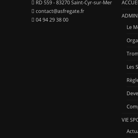
RD 559 - 83270 Saint-Cyr-sur-Mer
ACCUE
contact@asfregate.fr
ADMINI
04 94 29 38 00
Le M
Orga
Trom
Les 
Règl
Deve
Comp
VIE SP
Actua