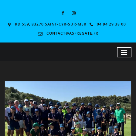
RD 559, 83270 SAINT-CYR-SUR-MER
04 94 29 38 00
CONTACT@ASFREGATE.FR