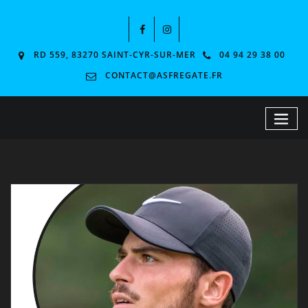
RD 559, 83270 SAINT-CYR-SUR-MER
04 94 29 38 00
CONTACT@ASFREGATE.FR