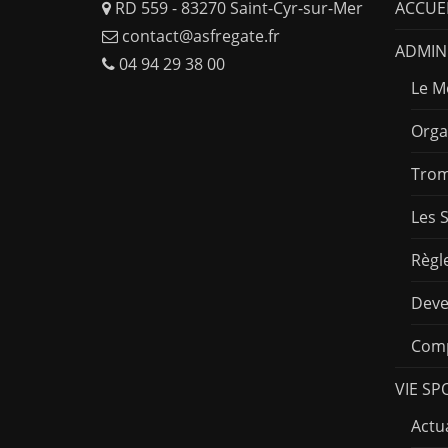
RD 559 - 83270 Saint-Cyr-sur-Mer
ACCUE
contact@asfregate.fr
ADMINI
04 94 29 38 00
Le M
Orga
Trom
Les 
Règl
Deve
Comp
VIE SP
Actua