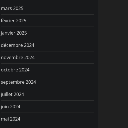
mars 2025
février 2025
janvier 2025
IE SPORTIVE
VIE SPORTIV
décembre 2024
ête des enfants du
C’est par
lub de Frégate
novembre 2024
octobre 2024
septembre 2024
juillet 2024
juin 2024
mai 2024