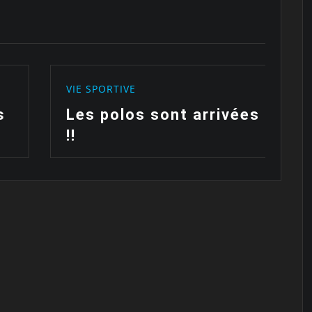
VIE SPORTIVE
V
Les polos sont arrivées
F
!!
c