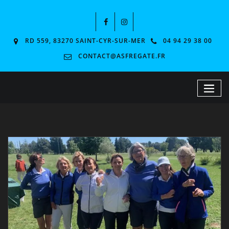
RD 559, 83270 SAINT-CYR-SUR-MER
04 94 29 38 00
CONTACT@ASFREGATE.FR