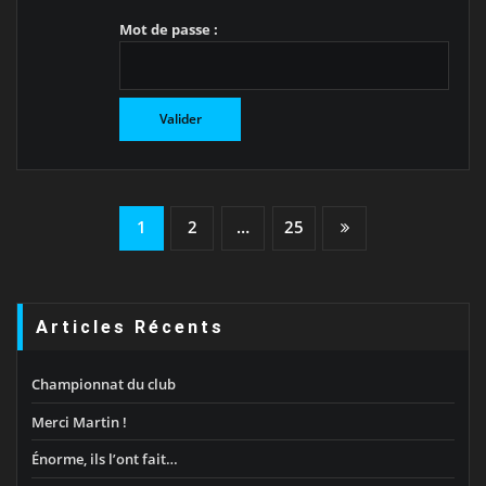
Mot de passe :
Pagination
1
2
…
25
Des
Publications
Articles Récents
Championnat du club
Merci Martin !
Énorme, ils l’ont fait…