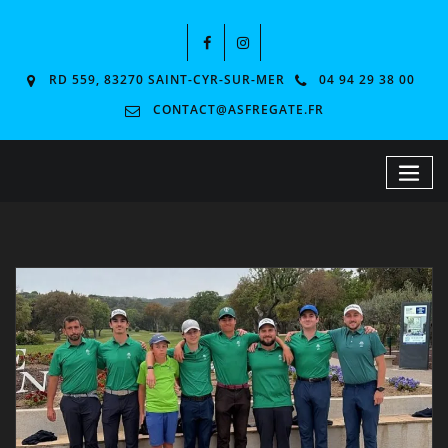
RD 559, 83270 SAINT-CYR-SUR-MER
04 94 29 38 00
CONTACT@ASFREGATE.FR