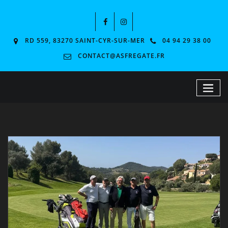
RD 559, 83270 SAINT-CYR-SUR-MER
04 94 29 38 00
CONTACT@ASFREGATE.FR