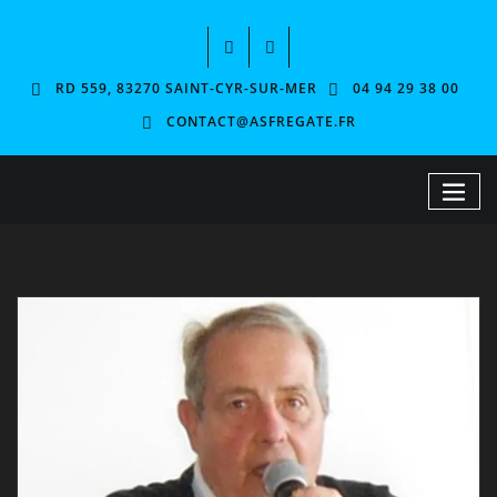
RD 559, 83270 SAINT-CYR-SUR-MER
04 94 29 38 00
CONTACT@ASFREGATE.FR