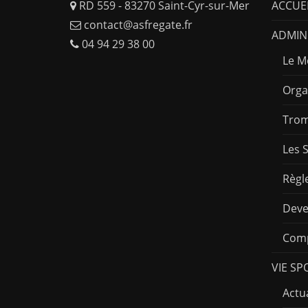
RD 559 - 83270 Saint-Cyr-sur-Mer
ACCUE
contact@asfregate.fr
ADMINI
04 94 29 38 00
Le M
Orga
Trom
Les 
Règl
Deve
Comp
VIE SP
Actua