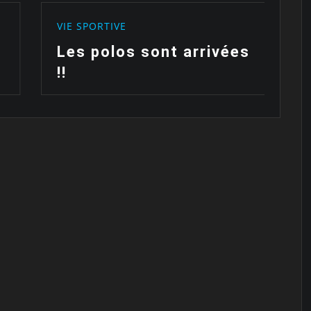
VIE SPORTIVE
V
Les polos sont arrivées
F
!!
c