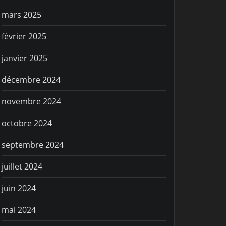
mars 2025
IE SPORTIVE
VIE SPORTIV
février 2025
ête des enfants du
C’est par
lub de Frégate
janvier 2025
décembre 2024
novembre 2024
octobre 2024
septembre 2024
juillet 2024
juin 2024
mai 2024