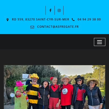
RD 559, 83270 SAINT-CYR-SUR-MER
04 94 29 38 00
CONTACT@ASFREGATE.FR