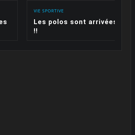
SPORTIVE
VIE SPORTIVE
s polos sont arrivées
Fête des 
club de F