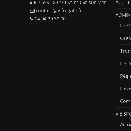
RD 559 - 83270 Saint-Cyr-sur-Mer
ACCUE
contact@asfregate.fr
ADMINI
04 94 29 38 00
Le M
Orga
Trom
Les 
Règl
Deve
Comp
VIE SP
Actua