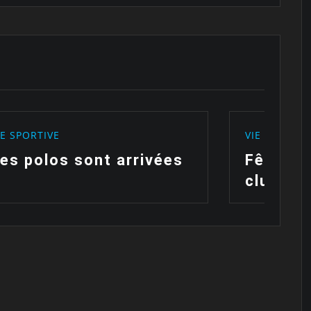
VIE SPORTIVE
V
Fête des enfants du
C
club de Frégate