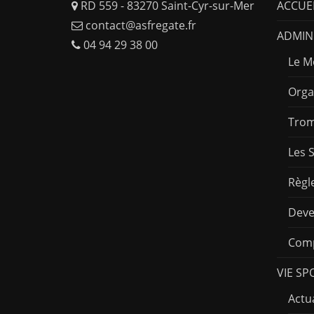
RD 559 - 83270 Saint-Cyr-sur-Mer
ACCUE
contact@asfregate.fr
ADMINI
04 94 29 38 00
Le M
Orga
Trom
Les 
Règl
Deve
Comp
VIE SP
Actua