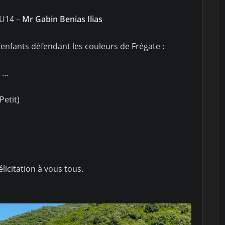
 U14 –
Mr Gabin Benias Ilias
nfants défendant les couleurs de Frégate :
s …
Petit)
licitation à vous tous.