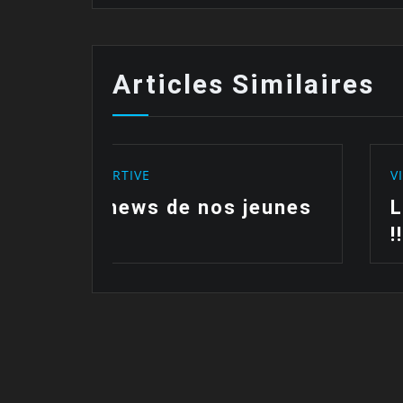
Articles Similaires
VIE SPORTIVE
eunes
Les polos sont arrivées
!!