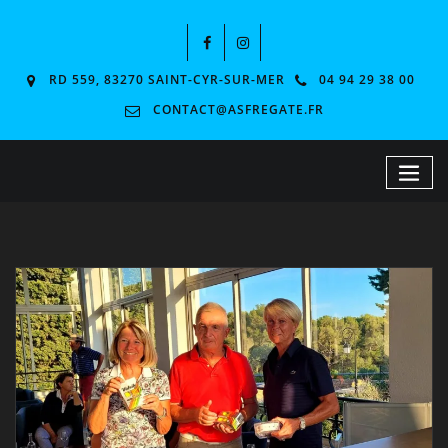
RD 559, 83270 SAINT-CYR-SUR-MER
04 94 29 38 00
CONTACT@ASFREGATE.FR