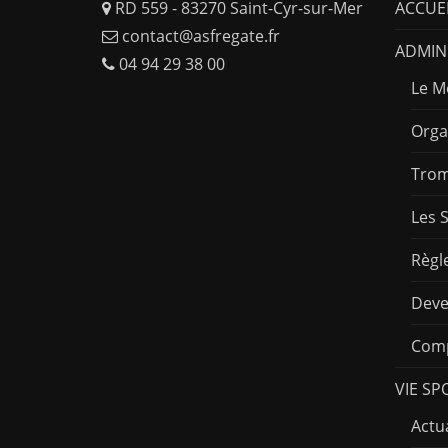
RD 559 - 83270 Saint-Cyr-sur-Mer
ACCUE
contact@asfregate.fr
ADMINI
04 94 29 38 00
Le M
Orga
Trom
Les 
Règl
Deve
Comp
VIE SP
Actua