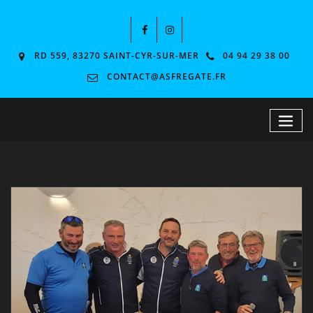
RD 559, 83270 SAINT-CYR-SUR-MER
04 94 29 38 00
CONTACT@ASFREGATE.FR