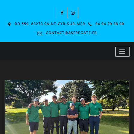
RD 559, 83270 SAINT-CYR-SUR-MER
04 94 29 38 00
CONTACT@ASFREGATE.FR