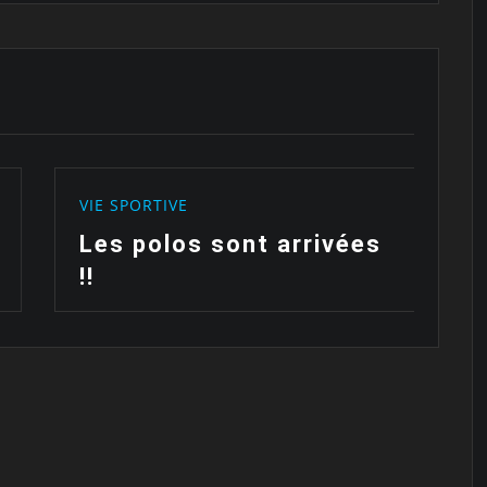
VIE SPORTIVE
ivées
Fête des enfants du
club de Frégate