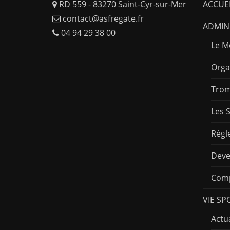
RD 559 - 83270 Saint-Cyr-sur-Mer
ACCUE
contact@asfregate.fr
ADMINI
04 94 29 38 00
Le M
Orga
Trom
Les 
Règl
Deve
Comp
VIE SP
Actua