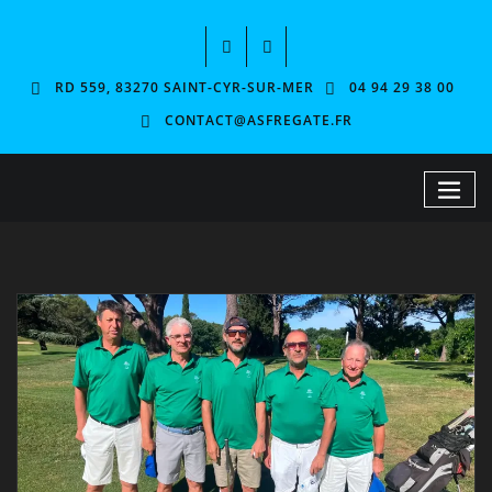
RD 559, 83270 SAINT-CYR-SUR-MER
04 94 29 38 00
CONTACT@ASFREGATE.FR