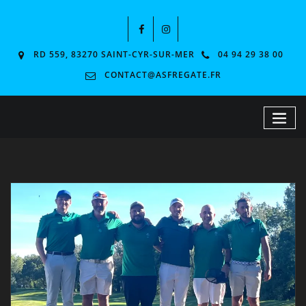
RD 559, 83270 SAINT-CYR-SUR-MER
04 94 29 38 00
CONTACT@ASFREGATE.FR