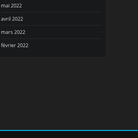
mai 2022
avril 2022
mars 2022
février 2022
ORTIVE
VIE SPORTIVE
 parti !!!
Que du bonh