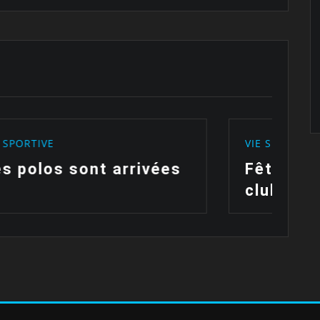
VIE SPORTIVE
VIE SP
Fête des enfants du
C’est
club de Frégate