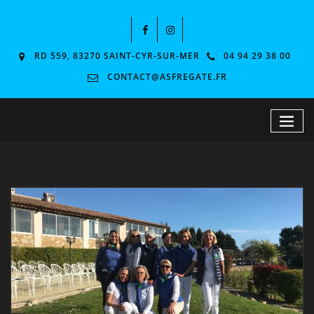
RD 559, 83270 SAINT-CYR-SUR-MER
04 94 29 38 00
CONTACT@ASFREGATE.FR