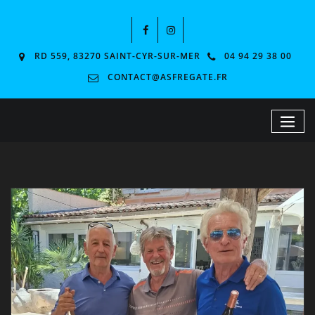
RD 559, 83270 SAINT-CYR-SUR-MER
04 94 29 38 00
CONTACT@ASFREGATE.FR