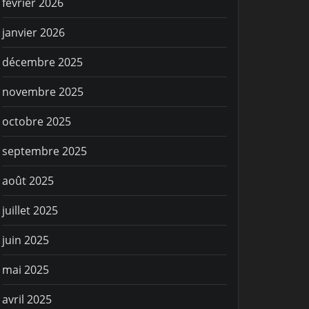
février 2026
janvier 2026
décembre 2025
novembre 2025
octobre 2025
septembre 2025
IE SPORTIVE
VIE SPORTIV
août 2025
ête des enfants du
C’est par
lub de Frégate
juillet 2025
juin 2025
mai 2025
avril 2025