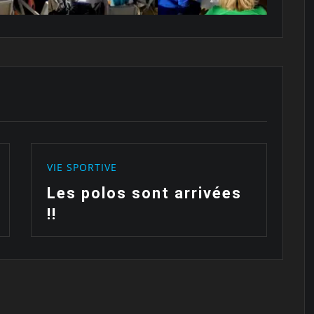
VIE SPORTIVE
V
Les polos sont arrivées
F
!!
c