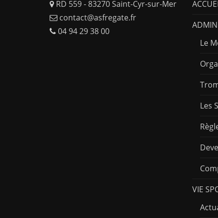
RD 559 - 83270 Saint-Cyr-sur-Mer
ACCUE
contact@asfregate.fr
ADMINI
04 94 29 38 00
Le M
Orga
Trom
Les 
Règl
Deve
Comp
VIE SP
Actua