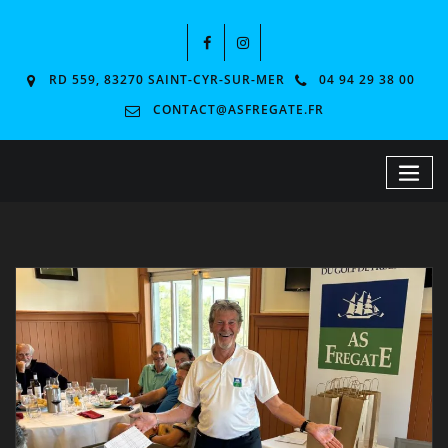
RD 559, 83270 SAINT-CYR-SUR-MER
04 94 29 38 00
CONTACT@ASFREGATE.FR