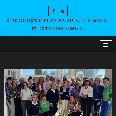
RD 559, 83270 SAINT-CYR-SUR-MER
04 94 29 38 00
CONTACT@ASFREGATE.FR