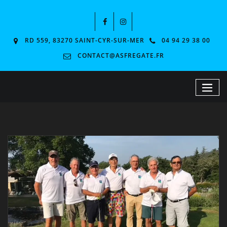
RD 559, 83270 SAINT-CYR-SUR-MER
04 94 29 38 00
CONTACT@ASFREGATE.FR