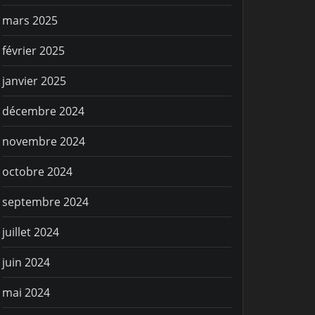
mars 2025
IE SPORTIVE
VIE SPORTIV
ête des enfants du
C’est par
février 2025
lub de Frégate
janvier 2025
décembre 2024
novembre 2024
octobre 2024
septembre 2024
juillet 2024
juin 2024
mai 2024