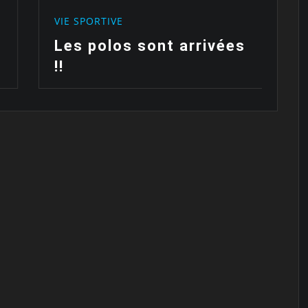
VIE SPORTIVE
V
Les polos sont arrivées
F
!!
c