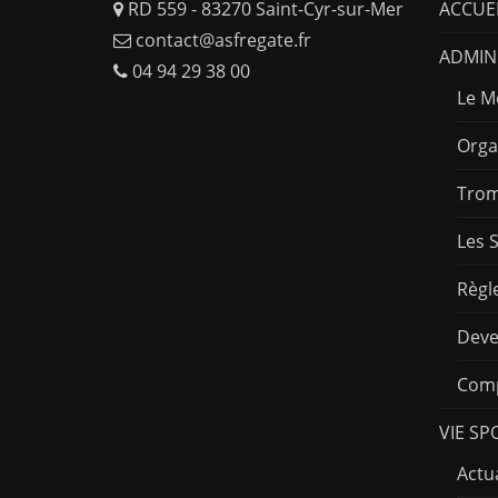
RD 559 - 83270 Saint-Cyr-sur-Mer
ACCUE
contact@asfregate.fr
ADMINI
04 94 29 38 00
Le M
Orga
Trom
Les 
Règl
Deve
Comp
VIE SP
Actua