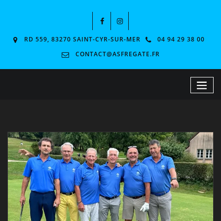
RD 559, 83270 SAINT-CYR-SUR-MER
04 94 29 38 00
CONTACT@ASFREGATE.FR