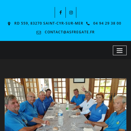
RD 559, 83270 SAINT-CYR-SUR-MER
04 94 29 38 00
CONTACT@ASFREGATE.FR