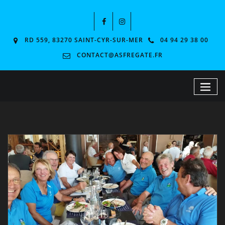
RD 559, 83270 SAINT-CYR-SUR-MER
04 94 29 38 00
CONTACT@ASFREGATE.FR