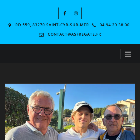
RD 559, 83270 SAINT-CYR-SUR-MER
04 94 29 38 00
CONTACT@ASFREGATE.FR