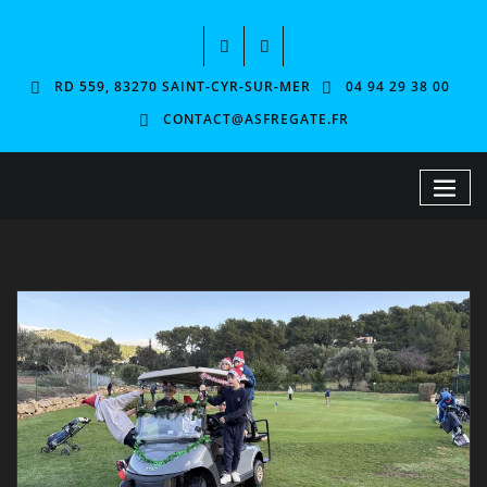
RD 559, 83270 SAINT-CYR-SUR-MER
04 94 29 38 00
CONTACT@ASFREGATE.FR