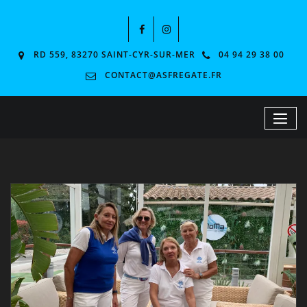
RD 559, 83270 SAINT-CYR-SUR-MER
04 94 29 38 00
CONTACT@ASFREGATE.FR