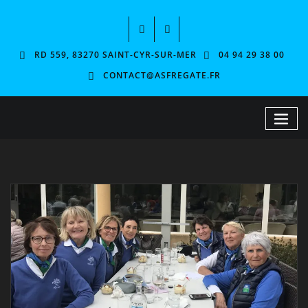
RD 559, 83270 SAINT-CYR-SUR-MER
04 94 29 38 00
CONTACT@ASFREGATE.FR