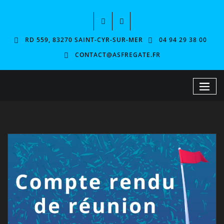
RD 559, 83270 SAINT-CYR-SUR-MER
04 94 29 38 00
CONTACT@ASFREGATE.FR