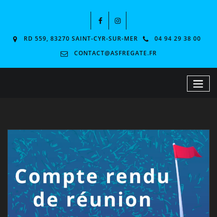
RD 559, 83270 SAINT-CYR-SUR-MER
04 94 29 38 00
CONTACT@ASFREGATE.FR