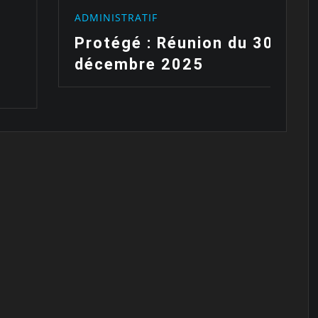
ADMINISTRATIF
A
Protégé : Réunion du 30
P
décembre 2025
S
d