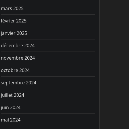
DMINISTRATIF
ADMINISTRA
mars 2025
rotégé : Commission
Protégé
février 2025
portive du 15
décemb
janvier 2025
écembre 2025
décembre 2024
novembre 2024
octobre 2024
septembre 2024
juillet 2024
juin 2024
mai 2024