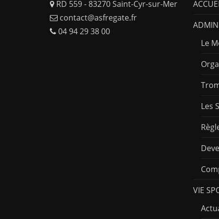
RD 559 - 83270 Saint-Cyr-sur-Mer
ACCUE
contact@asfregate.fr
ADMINI
04 94 29 38 00
Le M
Orga
Trom
Les 
Règl
Deve
Comp
VIE SP
Actua