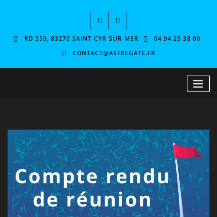
RD 559, 83270 SAINT-CYR-SUR-MER
04 94 29 38 00
CONTACT@ASFREGATE.FR