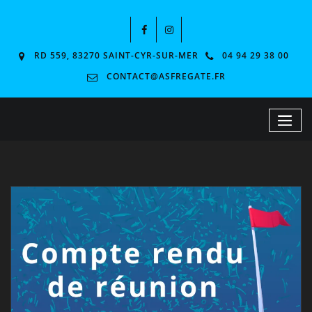
RD 559, 83270 SAINT-CYR-SUR-MER
04 94 29 38 00
CONTACT@ASFREGATE.FR