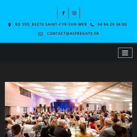
RD 559, 83270 SAINT-CYR-SUR-MER
04 94 29 38 00
CONTACT@ASFREGATE.FR