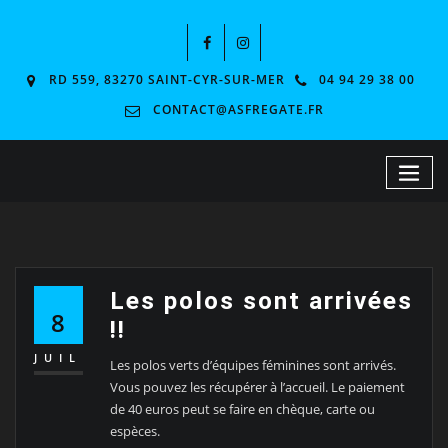
RD 559, 83270 SAINT-CYR-SUR-MER
04 94 29 38 00
CONTACT@ASFREGATE.FR
Les polos sont arrivées
8
!!
JUIL
Les polos verts d’équipes féminines sont arrivés.
Vous pouvez les récupérer à l’accueil. Le paiement
de 40 euros peut se faire en chèque, carte ou
espèces.