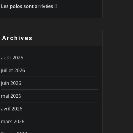
Les polos sont arrivées !!
IE SPORTIVE
VIE SPORTIV
Archives
ête des enfants du
C’est par
lub de Frégate
août 2026
juillet 2026
juin 2026
mai 2026
avril 2026
mars 2026