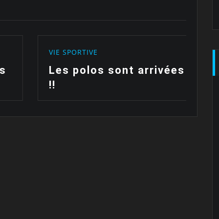
VIE SPORTIVE
V
Les polos sont arrivées
F
!!
c