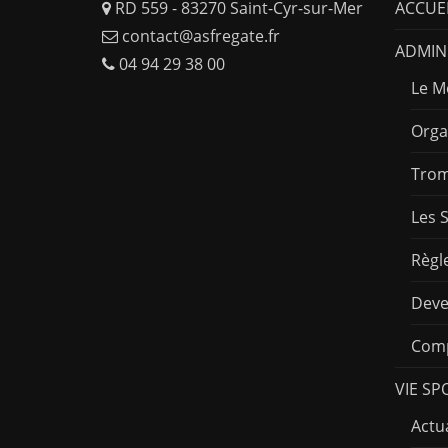
RD 559 - 83270 Saint-Cyr-sur-Mer
ACCUE
contact@asfregate.fr
ADMINI
04 94 29 38 00
Le M
Orga
Trom
Les 
Règl
Deve
Comp
VIE SP
Actua